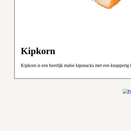
Kipkorn
Kipkorn is een heerlijk malse kipsnacks met een knapperig k