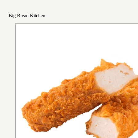
Big Bread Kitchen